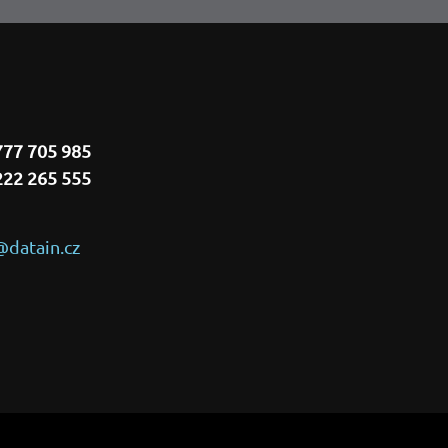
777 705 985
222 265 555
@datain.cz