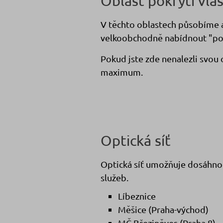
Oblast pokrytí vla
V těchto oblastech působíme a 
velkoobchodně nabídnout "pos
Pokud jste zde nenalezli svou 
maximum.
Optická síť
Optická síť umožňuje dosáhnou
služeb.
Líbeznice
Měšice (Praha-východ)
MČ Březiněves (Praha 8)