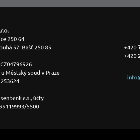
r.o.
ice 250 64
ouhá 57, Bašť 250 85
+420
+420
Č CZ04796926
 u Městský soud v Praze
info
a 253624
senbank a.s., účty
199119993/5500