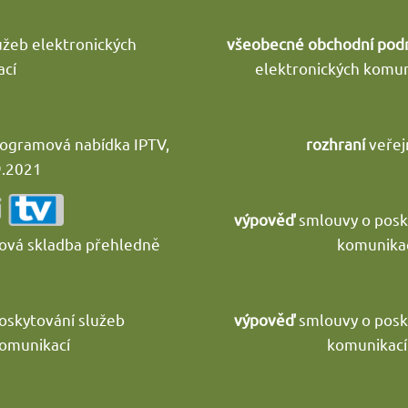
užeb elektronických
všeobecné obchodní pod
cí
elektronických komun
programová nabídka IPTV,
rozhraní
veřej
9.2021
výpověď
smlouvy o posky
ová skladba přehledně
komunikací
oskytování služeb
výpověď
smlouvy o posky
komunikací
komunikací 