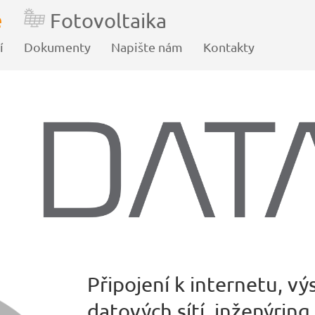
ě
Fotovoltaika
í
Dokumenty
Napište nám
Kontakty
Připojení k internetu, vý
datových sítí, inženýring.