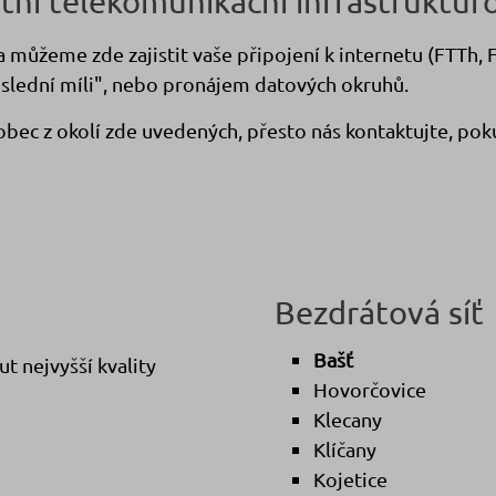
stní telekomunikační infrastruktur
můžeme zde zajistit vaše připojení k internetu (FTTh, F
lední míli", nebo pronájem datových okruhů.
obec z okolí zde uvedených, přesto nás kontaktujte, po
Bezdrátová síť
Bašť
t nejvyšší kvality
Hovorčovice
Klecany
Klíčany
Kojetice