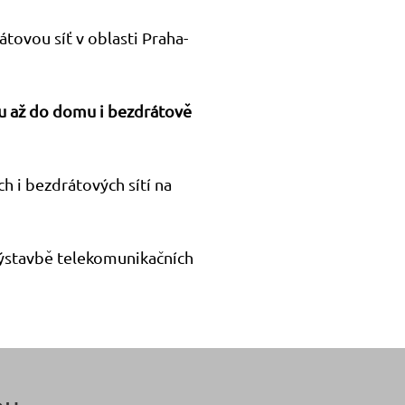
ovou síť v oblasti Praha-
ou až do domu i bezdrátově
h i bezdrátových sítí na
ýstavbě telekomunikačních