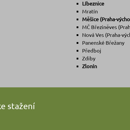
Líbeznice
Mratín
Měšice (Praha-výcho
MČ Březiněves (Prah
Nová Ves (Praha-vý
Panenské Břežany
Předboj
Zdiby
Zlonín
e stažení