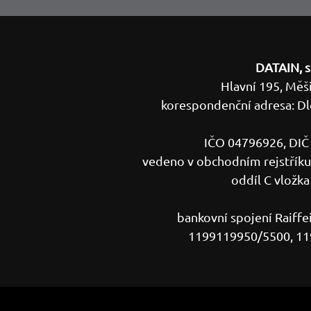
DATAIN, s.
Hlavní 195, Měš
korespondenční adresa: Dl
IČO 04796926, DI
vedeno v obchodním rejstříku
oddíl C vložk
bankovní spojení Raiffei
1199119950/5500, 1